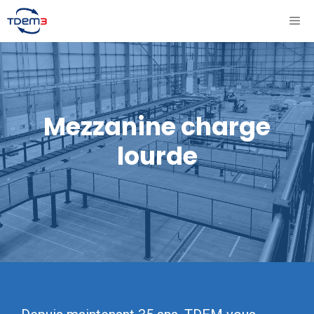
Aller
ME
au
contenu
Mezzanine charge
lourde