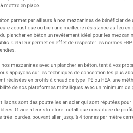
à mettre en place.
 béton permet par ailleurs à nos mezzanines de bénéficier de 
eure acoustique ou bien une meilleure résistance au feu en 
t du plancher en béton un revêtement idéal pour les mezzani
blic. Cela leur permet en effet de respecter les normes ERP 
cendies.
e nos mezzanines avec un plancher en béton, tant à vos pro
nous appuyons sur les techniques de conception les plus ab
nt réalisées en profils à chaud de type IPE ou HEA, une mét
abilité de nos plateformes métalliques avec un minimum de 
tilisons sont des poutrelles en acier qui sont réputées pour
blées. Grâce à leur structure métallique constituée de profi
très lourdes, pouvant aller jusqu’à 4 tonnes par mètre carr