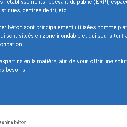
es : établissements recevant du public (ERP), espa
stiques, centres de tri, etc.
er béton sont principalement utilisées comme plat
ui sont situés en zone inondable et qui souhaitent ai
ondation.
ertise en la matière, afin de vous offrir une solut
os besoins.
anine béton